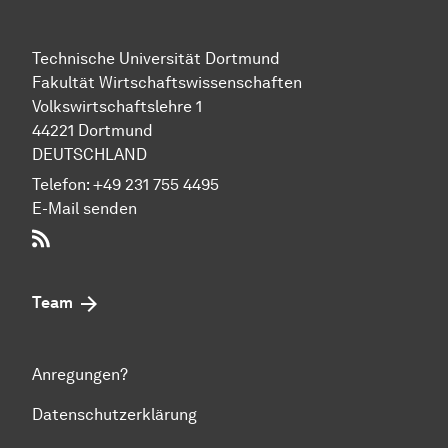
Technische Uni­ver­si­tät Dort­mund
Fakultät Wirtschafts­wissen­schaften
Volks­wirt­schafts­leh­re 1
44221 Dort­mund
DEUTSCHLAND
Telefon:
+49 231 755 4495
E-Mail senden
RSS-Feed
Team
Anregungen?
Datenschutzerklärung