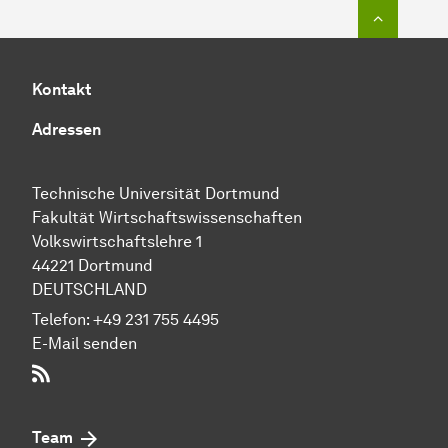
Zum Seit
Kontakt
Adressen
Technische Uni­ver­si­tät Dort­mund
Fakultät Wirtschafts­wissen­schaften
Volks­wirt­schafts­leh­re 1
44221 Dort­mund
DEUTSCHLAND
Telefon:
+49 231 755 4495
E-Mail senden
RSS-Feed
Team