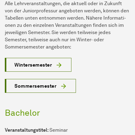
Alle Lehr­ver­an­stal­tun­gen, die aktuell oder in Zukunft
von der Juniorprofessur an­ge­bo­ten wer­den, können den
Tabellen unten entnommen werden. Nähere In­for­ma­ti­
onen zu den einzelnen Ver­an­stal­tun­gen finden sich im
jeweiligen Semester. Sie werden teilweise jedes
Semester, teilweise auch nur im Winter- oder
Sommersemester angeboten:
Wintersemester
Sommersemester
Bachelor
Veranstaltungstitel
Veranstaltungstitel:
Seminar