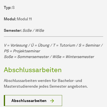
Typ
Typ:
S
Modul
Modul:
Modul 11
Semester
Semester:
SoSe / WiSe
V = Vorlesung / Ü = Übung / T = Tutorium / S = Seminar /
PS = Projektseminar
SoSe = Sommersemester / WiSe = Wintersemester
Abschlussarbeiten
Ab­schluss­ar­bei­ten wer­den für Bachelor- und
Masterstudierende jedes Semester an­ge­bo­ten.
Ab­schluss­ar­bei­ten