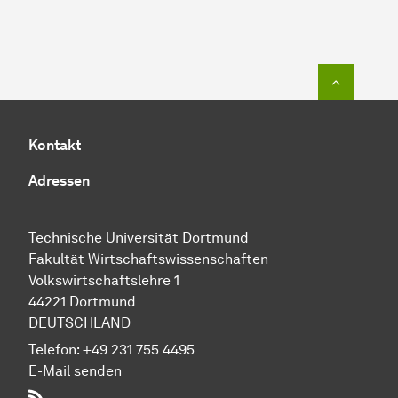
Zum Seit
Kontakt
Adressen
Technische Uni­ver­si­tät Dort­mund
Fakultät Wirtschafts­wissen­schaften
Volks­wirt­schafts­leh­re 1
44221 Dort­mund
DEUTSCHLAND
Telefon:
+49 231 755 4495
E-Mail senden
RSS-Feed