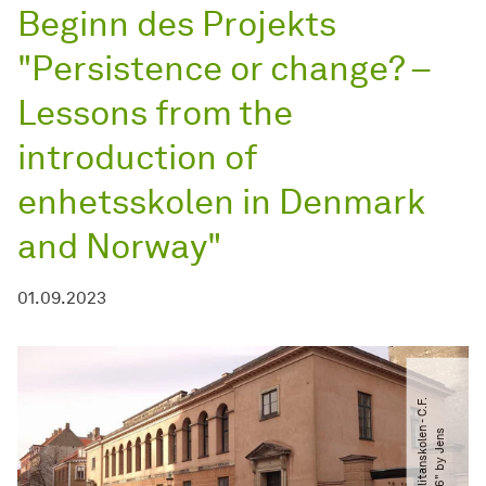
Beginn des Projekts
"Persistence or change? –
Lessons from the
introduction of
enhetsskolen in Denmark
and Norway"
01.09.2023
©
"
M
e
t
r
o
p
l
i
t
a
n
s
k
o
l
e
n
-
C
.
F
.
H
a
n
s
e
n
-
1
8
6
"
b
y
J
e
n
C
e
d
e
r
s
k
j
o
l