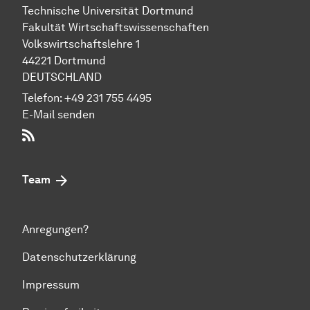
Technische Uni­ver­si­tät Dort­mund
Fakultät Wirtschafts­wissen­schaften
Volks­wirt­schafts­leh­re 1
44221 Dort­mund
DEUTSCHLAND
Telefon:
+49 231 755 4495
E-Mail senden
RSS-Feed
Team
Anregungen?
Datenschutzerklärung
Impressum